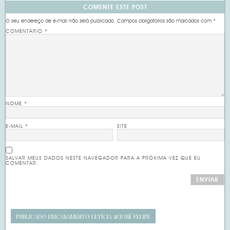
COMENTE ESTE POST
O seu endereço de e-mail não será publicado.
Campos obrigatórios são marcados com
*
COMENTÁRIO
*
NOME
*
E-MAIL
*
SITE
SALVAR MEUS DADOS NESTE NAVEGADOR PARA A PRÓXIMA VEZ QUE EU
COMENTAR.
PUBLICADO EM
CASAMENTO LETÍCIA & JOSÉ FELIPE