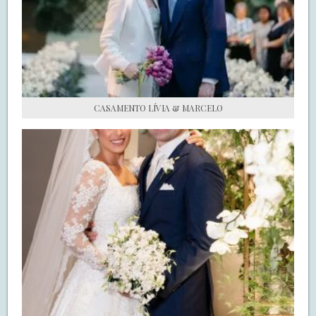
S.O.S CASADAS
FALE COM O SAY I DO
CASAMENTO LÍVIA & MARCELO