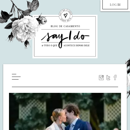
LOG IN
HOME
WILL YOU MARRY ME?
LUA DE MEL
COZINHA
DECORAÇÃO
DE NOIVA PRA NOIVA