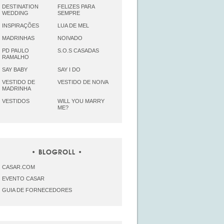
DESTINATION
FELIZES PARA
WEDDING
SEMPRE
INSPIRAÇÕES
LUA DE MEL
MADRINHAS
NOIVADO
PD PAULO
S.O.S CASADAS
RAMALHO
SAY BABY
SAY I DO
VESTIDO DE
VESTIDO DE NOIVA
MADRINHA
VESTIDOS
WILL YOU MARRY
ME?
BLOGROLL
CASAR.COM
EVENTO CASAR
GUIA DE FORNECEDORES