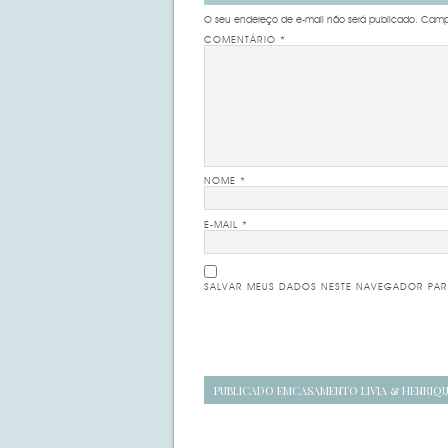
O seu endereço de e-mail não será publicado.
Campo
COMENTÁRIO
*
NOME
*
E-MAIL
*
SALVAR MEUS DADOS NESTE NAVEGADOR PAR
Navegação
PUBLICADO EM
CASAMENTO LIVIA & HENRIQ
de