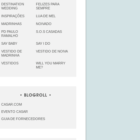
DESTINATION
FELIZES PARA
WEDDING
SEMPRE
INSPIRAÇÕES
LUA DE MEL
MADRINHAS
NOIVADO
PD PAULO
S.O.S CASADAS
RAMALHO
SAY BABY
SAY I DO
VESTIDO DE
VESTIDO DE NOIVA
MADRINHA
VESTIDOS
WILL YOU MARRY
ME?
BLOGROLL
CASAR.COM
EVENTO CASAR
GUIA DE FORNECEDORES