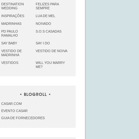
DESTINATION
FELIZES PARA
WEDDING
SEMPRE
INSPIRAÇÕES
LUA DE MEL
MADRINHAS
NOIVADO
PD PAULO
S.O.S CASADAS
RAMALHO
SAY BABY
SAY I DO
VESTIDO DE
VESTIDO DE NOIVA
MADRINHA
VESTIDOS
WILL YOU MARRY
ME?
BLOGROLL
CASAR.COM
EVENTO CASAR
GUIA DE FORNECEDORES