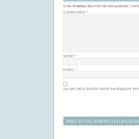
O seu endereço de e-mail não será publicado.
Campo
COMENTÁRIO
*
NOME
*
E-MAIL
*
SALVAR MEUS DADOS NESTE NAVEGADOR PAR
Navegação
PUBLICADO EM
CASAMENTO LÍVIA & MARCEL
de