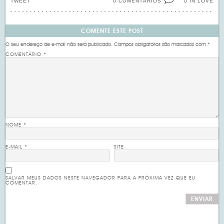
TWEET
0 COMENTÁRIOS
IN LOVE
0
COMENTE ESTE POST
O seu endereço de e-mail não será publicado.
Campos obrigatórios são marcados com
*
COMENTÁRIO
*
NOME
*
E-MAIL
*
SITE
SALVAR MEUS DADOS NESTE NAVEGADOR PARA A PRÓXIMA VEZ QUE EU
COMENTAR.