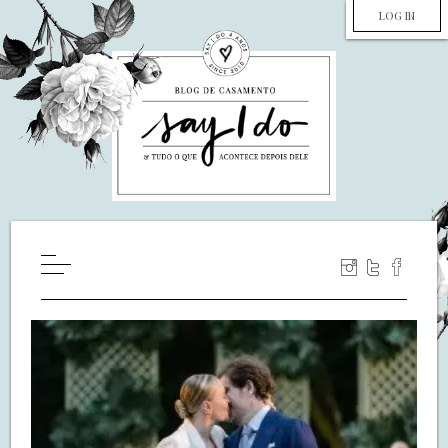
LOG IN
HOME
WILL YOU MARRY ME?
LUA DE MEL
COZINHA
DECORAÇÃO
DE NOIVA PRA NOIVA