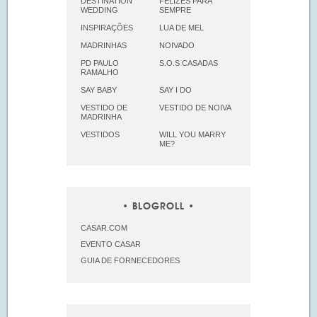
DESTINATION
FELIZES PARA
WEDDING
SEMPRE
INSPIRAÇÕES
LUA DE MEL
MADRINHAS
NOIVADO
PD PAULO
S.O.S CASADAS
RAMALHO
SAY BABY
SAY I DO
VESTIDO DE
VESTIDO DE NOIVA
MADRINHA
VESTIDOS
WILL YOU MARRY
ME?
BLOGROLL
CASAR.COM
EVENTO CASAR
GUIA DE FORNECEDORES