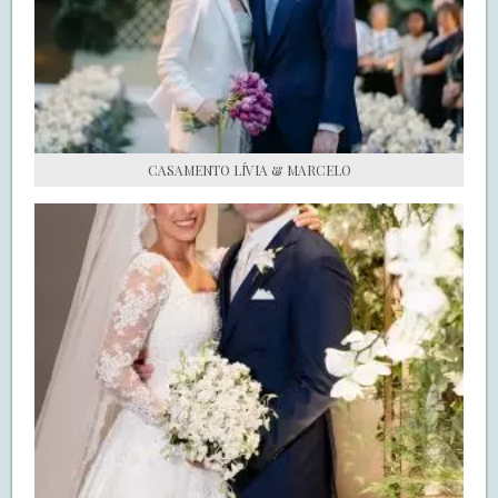
S.O.S CASADAS
FALE COM O SAY I DO
CASAMENTO LÍVIA & MARCELO