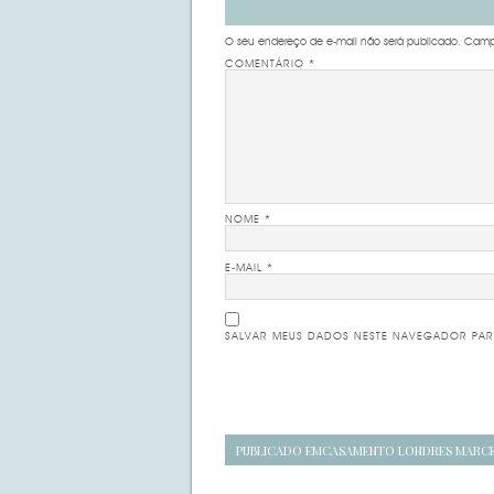
O seu endereço de e-mail não será publicado.
Campo
COMENTÁRIO
*
NOME
*
E-MAIL
*
SALVAR MEUS DADOS NESTE NAVEGADOR PAR
Navegação
PUBLICADO EM
CASAMENTO LONDRES MARCE