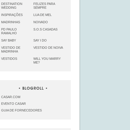
DESTINATION
FELIZES PARA
WEDDING
SEMPRE
INSPIRAÇÕES
LUA DE MEL
MADRINHAS
NOIVADO
PD PAULO
S.O.S CASADAS
RAMALHO
SAY BABY
SAY I DO
VESTIDO DE
VESTIDO DE NOIVA
MADRINHA
VESTIDOS
WILL YOU MARRY
ME?
BLOGROLL
CASAR.COM
EVENTO CASAR
GUIA DE FORNECEDORES