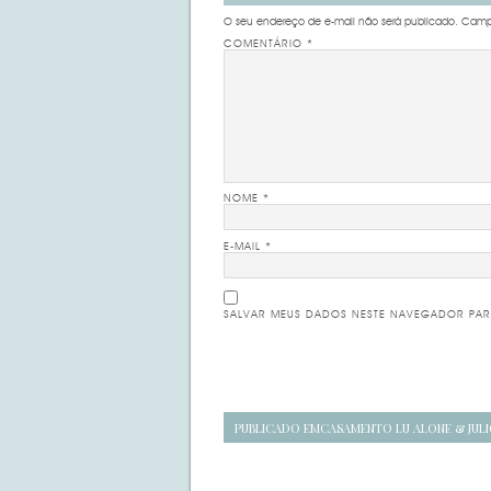
O seu endereço de e-mail não será publicado.
Campo
COMENTÁRIO
*
NOME
*
E-MAIL
*
SALVAR MEUS DADOS NESTE NAVEGADOR PAR
Navegação
PUBLICADO EM
CASAMENTO LU ALONE & JUL
de