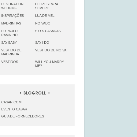
DESTINATION
FELIZES PARA
WEDDING
SEMPRE
INSPIRAÇÕES
LUA DE MEL
MADRINHAS
NOIVADO
PD PAULO
S.O.S CASADAS
RAMALHO
SAY BABY
SAY I DO
VESTIDO DE
VESTIDO DE NOIVA
MADRINHA
VESTIDOS
WILL YOU MARRY
ME?
BLOGROLL
CASAR.COM
EVENTO CASAR
GUIA DE FORNECEDORES