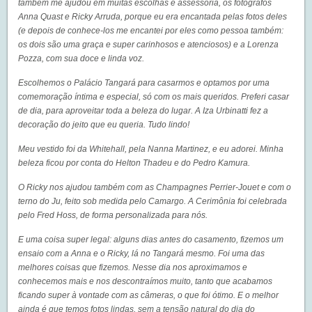
também me ajudou em muitas escolhas e assessoria, os fotógrafos
Anna Quast e Ricky Arruda, porque eu era encantada pelas fotos deles
(e depois de conhece-los me encantei por eles como pessoa também:
os dois são uma graça e super carinhosos e atenciosos) e a Lorenza
Pozza, com sua doce e linda voz.
Escolhemos o Palácio Tangará para casarmos e optamos por uma
comemoração íntima e especial, só com os mais queridos. Preferi casar
de dia, para aproveitar toda a beleza do lugar. A Iza Urbinatti fez a
decoração do jeito que eu queria. Tudo lindo!
Meu vestido foi da Whitehall, pela Nanna Martinez, e eu adorei. Minha
beleza ficou por conta do Helton Thadeu e do Pedro Kamura.
O Ricky nos ajudou também com as Champagnes Perrier-Jouet e com o
terno do Ju, feito sob medida pelo Camargo. A Cerimônia foi celebrada
pelo Fred Hoss, de forma personalizada para nós.
E uma coisa super legal: alguns dias antes do casamento, fizemos um
ensaio com a Anna e o Ricky, lá no Tangará mesmo. Foi uma das
melhores coisas que fizemos. Nesse dia nos aproximamos e
conhecemos mais e nos descontraímos muito, tanto que acabamos
ficando super à vontade com as câmeras, o que foi ótimo. E o melhor
ainda é que temos fotos lindas, sem a tensão natural do dia do