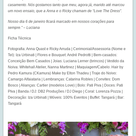
casamento. Nós gostamos tanto que meu, agora já, marido até marcou
um novo ensaio, que a Anna e o Ricky chamam de “Love The Dress”.
Nosso dia 6 de janeiro ficará marcado em nossos corações para
sempre.” – Luciana
Ficha Técnica
Fotografia: Anna Quast e Ricky Arruda | Cerimonial/Assessoria (Nome e
Tel): Iza Urbinati | Flores e Bouquet: André Pedrotti | Bem-casados:
Conceição Bem Casados | Joias: Luciana Lerner (brincos) | Vestido da
Noiva: Whitehall Atelier, Nanna Martinez | Maquiagem/Cabelo: Hair by
Pedro Kamura (CKamura) Make by Elton Thadeu | Traje do Noivo:
Camargo Alfaiataria | Lembranças: Catarina Robles | Convites: Dom
Bosco | Alianças: Cartier (modelos Love) | Bolo: Pati Piva | Doces: Pati
PIva | Banda / DJ: DB2 Produções / DJ Diego | Coral: Lorenza Pozza |
Decoração: Iza Urbinati | Móveis: 100% Eventos | Buffet: Tangará | Bar:
Tangará