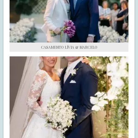
S.O.S CASADAS
FALE COM O SAY I DO
CASAMENTO LÍVIA & MARCELO