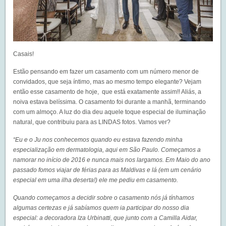
Casais!
Estão pensando em fazer um casamento com um número menor de
convidados, que seja íntimo, mas ao mesmo tempo elegante? Vejam
então esse casamento de hoje, que está exatamente assim!! Aliás, a
noiva estava belíssima. O casamento foi durante a manhã, terminando
com um almoço. A luz do dia deu aquele toque especial de iluminação
natural, que contribuiu para as LINDAS fotos. Vamos ver?
“Eu e o Ju nos conhecemos quando eu estava fazendo minha
especialização em dermatologia, aqui em São Paulo. Começamos a
namorar no início de 2016 e nunca mais nos largamos. Em Maio do ano
passado fomos viajar de férias para as Maldivas e lá (em um cenário
especial em uma ilha deserta!) ele me pediu em casamento.
Quando começamos a decidir sobre o casamento nós já tínhamos
algumas certezas e já sabíamos quem ia participar do nosso dia
especial: a decoradora Iza Urbinatti, que junto com a Camilla Aidar,