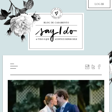
LOG IN
HOME
WILL YOU MARRY ME?
LUA DE MEL
COZINHA
DECORAÇÃO
DE NOIVA PRA NOIVA