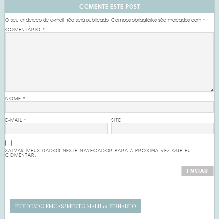
COMENTE ESTE POST
O seu endereço de e-mail não será publicado.
Campos obrigatórios são marcados com
*
COMENTÁRIO
*
NOME
*
E-MAIL
*
SITE
SALVAR MEUS DADOS NESTE NAVEGADOR PARA A PRÓXIMA VEZ QUE EU
COMENTAR.
PUBLICADO EM
CASAMENTO MALU & BERNARDO