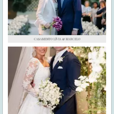
S.O.S CASADAS
FALE COM O SAY I DO
CASAMENTO LÍVIA & MARCELO