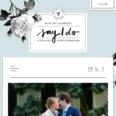
LOG IN
HOME
WILL YOU MARRY ME?
LUA DE MEL
COZINHA
DECORAÇÃO
DE NOIVA PRA NOIVA