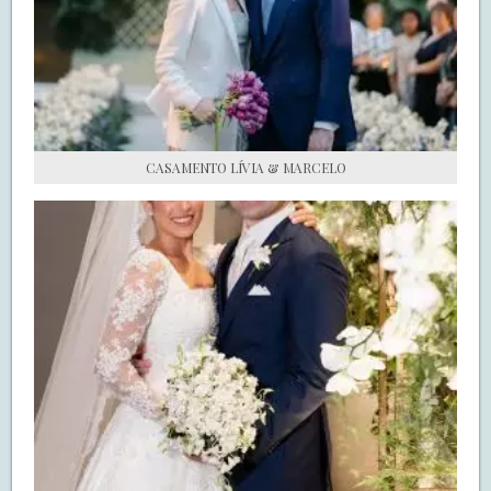
S.O.S CASADAS
FALE COM O SAY I DO
CASAMENTO LÍVIA & MARCELO