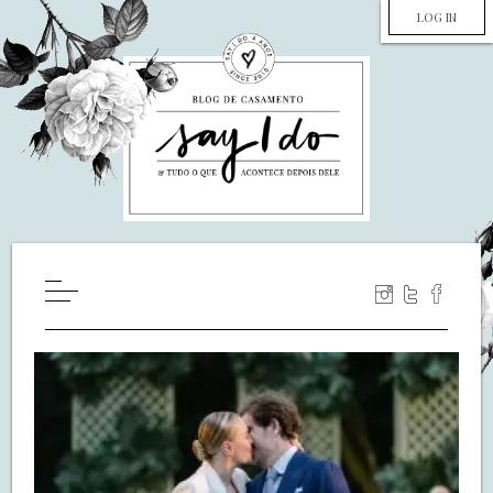
LOG IN
HOME
WILL YOU MARRY ME?
LUA DE MEL
COZINHA
DECORAÇÃO
DE NOIVA PRA NOIVA