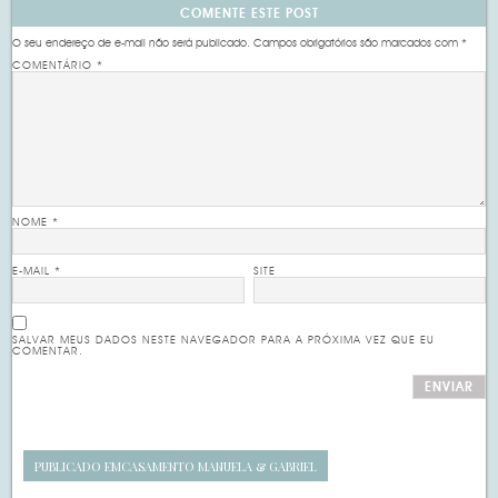
COMENTE ESTE POST
O seu endereço de e-mail não será publicado.
Campos obrigatórios são marcados com
*
COMENTÁRIO
*
NOME
*
E-MAIL
*
SITE
SALVAR MEUS DADOS NESTE NAVEGADOR PARA A PRÓXIMA VEZ QUE EU
COMENTAR.
PUBLICADO EM
CASAMENTO MANUELA & GABRIEL