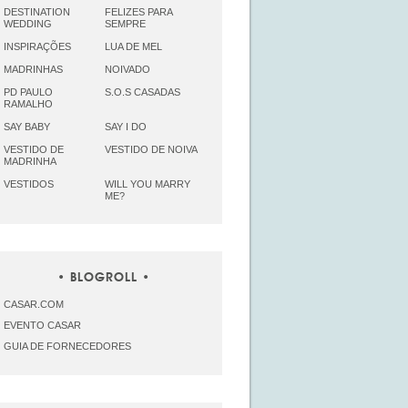
DESTINATION
FELIZES PARA
WEDDING
SEMPRE
INSPIRAÇÕES
LUA DE MEL
MADRINHAS
NOIVADO
PD PAULO
S.O.S CASADAS
RAMALHO
SAY BABY
SAY I DO
VESTIDO DE
VESTIDO DE NOIVA
MADRINHA
VESTIDOS
WILL YOU MARRY
ME?
BLOGROLL
CASAR.COM
EVENTO CASAR
GUIA DE FORNECEDORES