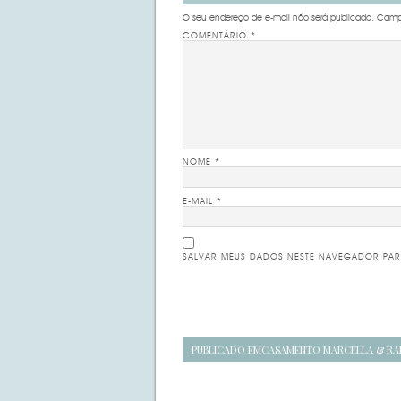
O seu endereço de e-mail não será publicado.
Campo
COMENTÁRIO
*
NOME
*
E-MAIL
*
SALVAR MEUS DADOS NESTE NAVEGADOR PAR
Navegação
PUBLICADO EM
CASAMENTO MARCELLA & RA
de