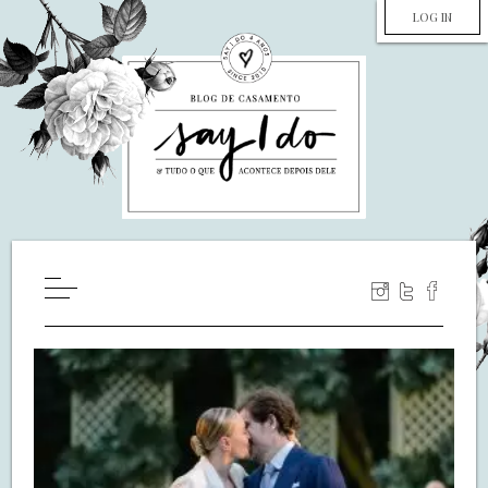
LOG IN
HOME
WILL YOU MARRY ME?
LUA DE MEL
COZINHA
DECORAÇÃO
DE NOIVA PRA NOIVA