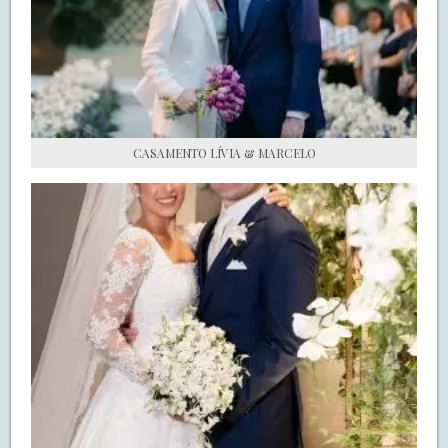
S.O.S CASADAS
FALE COM O SAY I DO
CASAMENTO LÍVIA & MARCELO