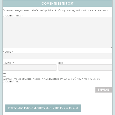
COMENTE ESTE POST
O seu endereço de e-mail não será publicado.
Campos obrigatórios são marcados com
*
COMENTÁRIO
*
NOME
*
E-MAIL
*
SITE
SALVAR MEUS DADOS NESTE NAVEGADOR PARA A PRÓXIMA VEZ QUE EU
COMENTAR.
PUBLICADO EM
CASAMENTO MARIA HELENA & RAFAEL