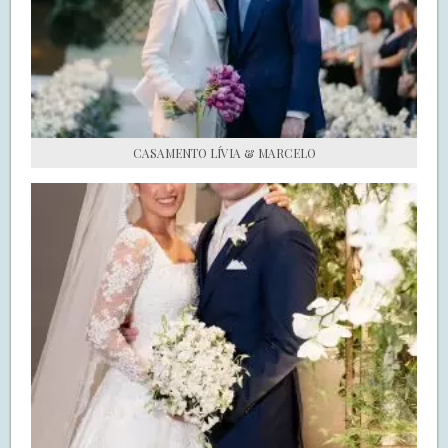
S.O.S CASADAS
FALE COM O SAY I DO
CASAMENTO LÍVIA & MARCELO