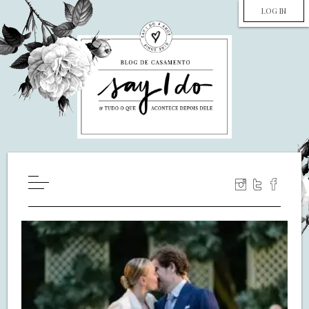
LOG IN
HOME
WILL YOU MARRY ME?
LUA DE MEL
COZINHA
DECORAÇÃO
DE NOIVA PRA NOIVA