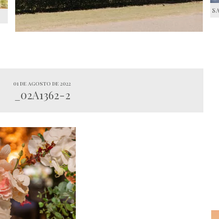
S
S
01 de agosto de 2022
_02A1362-2