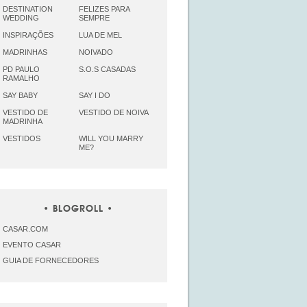
DESTINATION
FELIZES PARA
WEDDING
SEMPRE
INSPIRAÇÕES
LUA DE MEL
MADRINHAS
NOIVADO
PD PAULO
S.O.S CASADAS
RAMALHO
SAY BABY
SAY I DO
VESTIDO DE
VESTIDO DE NOIVA
MADRINHA
VESTIDOS
WILL YOU MARRY
ME?
BLOGROLL
CASAR.COM
EVENTO CASAR
GUIA DE FORNECEDORES