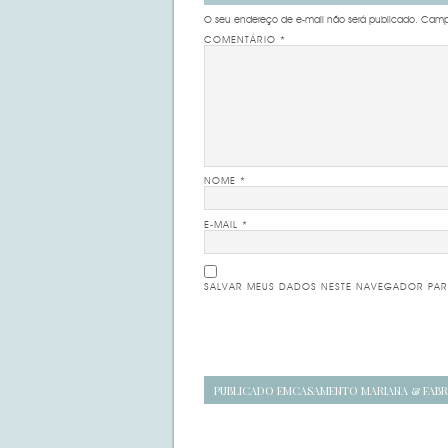
O seu endereço de e-mail não será publicado.
Campo
COMENTÁRIO
*
NOME
*
E-MAIL
*
SALVAR MEUS DADOS NESTE NAVEGADOR PAR
Navegação
PUBLICADO EM
CASAMENTO MARIANA & FABR
de