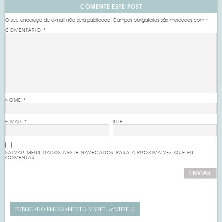
COMENTE ESTE POST
O seu endereço de e-mail não será publicado.
Campos obrigatórios são marcados com
*
COMENTÁRIO
*
NOME
*
E-MAIL
*
SITE
SALVAR MEUS DADOS NESTE NAVEGADOR PARA A PRÓXIMA VEZ QUE EU
COMENTAR.
PUBLICADO EM
CASAMENTO MARIEL & MURILO