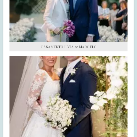
S.O.S CASADAS
FALE COM O SAY I DO
CASAMENTO LÍVIA & MARCELO