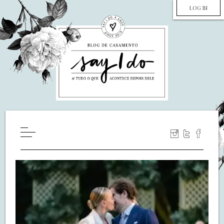
LOG IN
HOME
WILL YOU MARRY ME?
LUA DE MEL
COZINHA
DECORAÇÃO
DE NOIVA PRA NOIVA