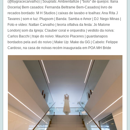
(@bygracecarvalho) | Souplats: Ambientallize | “bolo” de queijos: Ilana
Doceria| Bem casados: Fernanda Beltrame Bem-Casados| livro de
recados bordado: M H Studios | caixas de lavabo e toalhas: Ana Rita J
Tavares | som e luz: Plugsom | Banda: Samba e Amor | DJ: Nego Minas |
Foto e vídeo: Nattan Carvalho | teoria olfativa da festa: Jo Malone
London| som da Igreja: Clauber coral e orquestra | vestido da noiva:
Carlos Bacchi | traje do noivo: Mauricio Placeres | guardanapos
bordados pela avó do noivo | Make Up: Make da GG | Cabelo: Felippe
Cardoso, na casa de noivas recém inaugurada em POA MH Bride