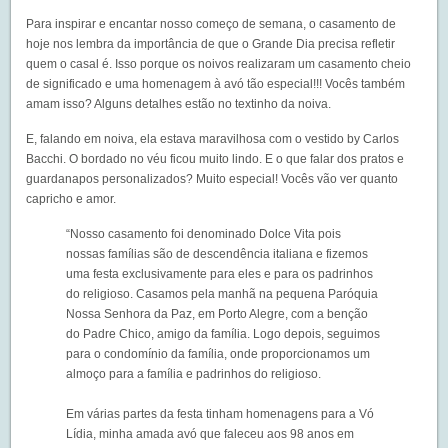
Para inspirar e encantar nosso começo de semana, o casamento de
hoje nos lembra da importância de que o Grande Dia precisa refletir
quem o casal é. Isso porque os noivos realizaram um casamento cheio
de significado e uma homenagem à avó tão especial!!! Vocês também
amam isso? Alguns detalhes estão no textinho da noiva.
E, falando em noiva, ela estava maravilhosa com o vestido by Carlos
Bacchi. O bordado no véu ficou muito lindo. E o que falar dos pratos e
guardanapos personalizados? Muito especial! Vocês vão ver quanto
capricho e amor.
“Nosso casamento foi denominado Dolce Vita pois
nossas famílias são de descendência italiana e fizemos
uma festa exclusivamente para eles e para os padrinhos
do religioso. Casamos pela manhã na pequena Paróquia
Nossa Senhora da Paz, em Porto Alegre, com a benção
do Padre Chico, amigo da família. Logo depois, seguimos
para o condomínio da família, onde proporcionamos um
almoço para a família e padrinhos do religioso.
Em várias partes da festa tinham homenagens para a Vó
Lídia, minha amada avó que faleceu aos 98 anos em