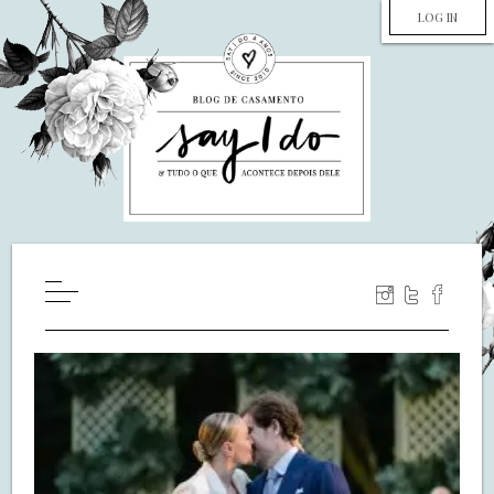
LOG IN
HOME
WILL YOU MARRY ME?
LUA DE MEL
COZINHA
DECORAÇÃO
DE NOIVA PRA NOIVA