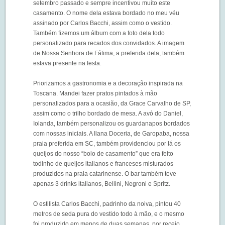
setembro passado e sempre incentivou muito este
casamento. O nome dela estava bordado no meu véu
assinado por Carlos Bacchi, assim como o vestido.
Também fizemos um álbum com a foto dela todo
personalizado para recados dos convidados. A imagem
de Nossa Senhora de Fátima, a preferida dela, também
estava presente na festa.
Priorizamos a gastronomia e a decoração inspirada na
Toscana. Mandei fazer pratos pintados à mão
personalizados para a ocasião, da Grace Carvalho de SP,
assim como o trilho bordado de mesa. A avó do Daniel,
Iolanda, também personalizou os guardanapos bordados
com nossas iniciais. A Ilana Doceria, de Garopaba, nossa
praia preferida em SC, também providenciou por lá os
queijos do nosso “bolo de casamento” que era feito
todinho de queijos italianos e franceses misturados
produzidos na praia catarinense. O bar também teve
apenas 3 drinks italianos, Bellini, Negroni e Spritz.
O estilista Carlos Bacchi, padrinho da noiva, pintou 40
metros de seda pura do vestido todo à mão, e o mesmo
foi produzido em menos de duas semanas, por receio