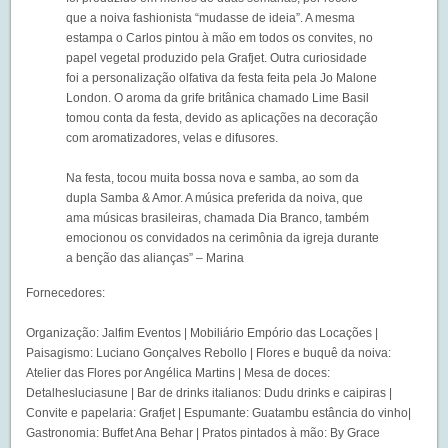
que a noiva fashionista “mudasse de ideia”. A mesma
estampa o Carlos pintou à mão em todos os convites, no
papel vegetal produzido pela Grafjet. Outra curiosidade
foi a personalização olfativa da festa feita pela Jo Malone
London. O aroma da grife britânica chamado Lime Basil
tomou conta da festa, devido as aplicações na decoração
com aromatizadores, velas e difusores.
Na festa, tocou muita bossa nova e samba, ao som da
dupla Samba & Amor. A música preferida da noiva, que
ama músicas brasileiras, chamada Dia Branco, também
emocionou os convidados na cerimônia da igreja durante
a benção das alianças” – Marina
Fornecedores:
Organização: Jalfim Eventos | Mobiliário Empório das Locações |
Paisagismo: Luciano Gonçalves Rebollo | Flores e buquê da noiva:
Atelier das Flores por Angélica Martins | Mesa de doces:
Detalhesluciasune | Bar de drinks italianos: Dudu drinks e caipiras |
Convite e papelaria: Grafjet | Espumante: Guatambu estância do vinho|
Gastronomia: Buffet Ana Behar | Pratos pintados à mão: By Grace