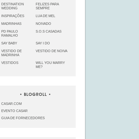
DESTINATION
FELIZES PARA
WEDDING
SEMPRE
INSPIRAÇÕES
LUA DE MEL
MADRINHAS
NOIVADO
PD PAULO
S.O.S CASADAS
RAMALHO
SAY BABY
SAY I DO
VESTIDO DE
VESTIDO DE NOIVA
MADRINHA
VESTIDOS
WILL YOU MARRY
ME?
BLOGROLL
CASAR.COM
EVENTO CASAR
GUIA DE FORNECEDORES