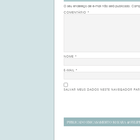
O seu endereço de e-mail não será publicado.
Campo
COMENTÁRIO
*
NOME
*
E-MAIL
*
SALVAR MEUS DADOS NESTE NAVEGADOR PAR
Navegação
PUBLICADO EM
CASAMENTO MAYARA & FELIP
de