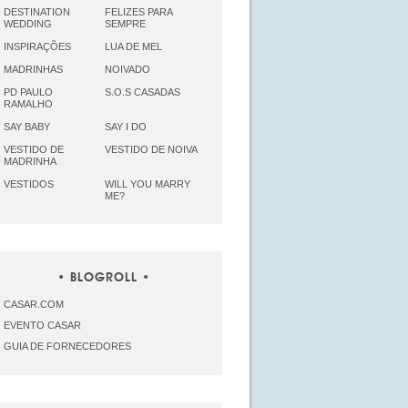
DESTINATION
FELIZES PARA
WEDDING
SEMPRE
INSPIRAÇÕES
LUA DE MEL
MADRINHAS
NOIVADO
PD PAULO
S.O.S CASADAS
RAMALHO
SAY BABY
SAY I DO
VESTIDO DE
VESTIDO DE NOIVA
MADRINHA
VESTIDOS
WILL YOU MARRY
ME?
BLOGROLL
CASAR.COM
EVENTO CASAR
GUIA DE FORNECEDORES