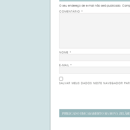
O seu endereço de e-mail não será publicado.
Campo
COMENTÁRIO
*
NOME
*
E-MAIL
*
SALVAR MEUS DADOS NESTE NAVEGADOR PAR
Navegação
PUBLICADO EM
CASAMENTO NA NOVA ZELÂND
de