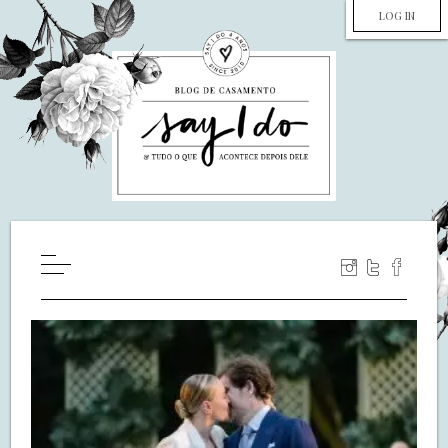
LOG IN
HOME
WILL YOU MARRY ME?
LUA DE MEL
COZINHA
DECORAÇÃO
DE NOIVA PRA NOIVA