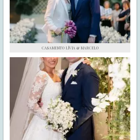
S.O.S CASADAS
FALE COM O SAY I DO
CASAMENTO LÍVIA & MARCELO