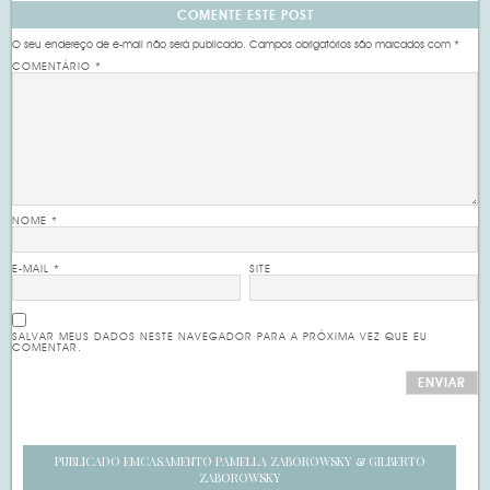
COMENTE ESTE POST
O seu endereço de e-mail não será publicado.
Campos obrigatórios são marcados com
*
COMENTÁRIO
*
NOME
*
E-MAIL
*
SITE
SALVAR MEUS DADOS NESTE NAVEGADOR PARA A PRÓXIMA VEZ QUE EU
COMENTAR.
PUBLICADO EM
CASAMENTO PAMELLA ZABOROWSKY & GILBERTO
ZABOROWSKY