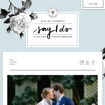
LOG IN
HOME
WILL YOU MARRY ME?
LUA DE MEL
COZINHA
DECORAÇÃO
DE NOIVA PRA NOIVA