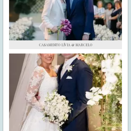
S.O.S CASADAS
FALE COM O SAY I DO
CASAMENTO LÍVIA & MARCELO