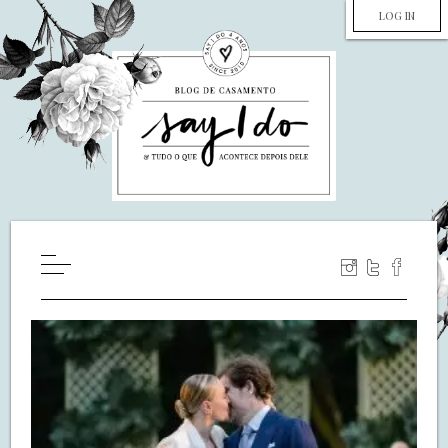
LOG IN
HOME
WILL YOU MARRY ME?
LUA DE MEL
COZINHA
DECORAÇÃO
DE NOIVA PRA NOIVA