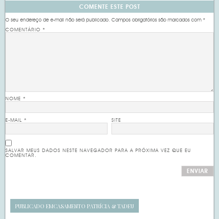
COMENTE ESTE POST
O seu endereço de e-mail não será publicado.
Campos obrigatórios são marcados com
*
COMENTÁRIO
*
NOME
*
E-MAIL
*
SITE
SALVAR MEUS DADOS NESTE NAVEGADOR PARA A PRÓXIMA VEZ QUE EU
COMENTAR.
PUBLICADO EM
CASAMENTO PATRÍCIA & TADEU