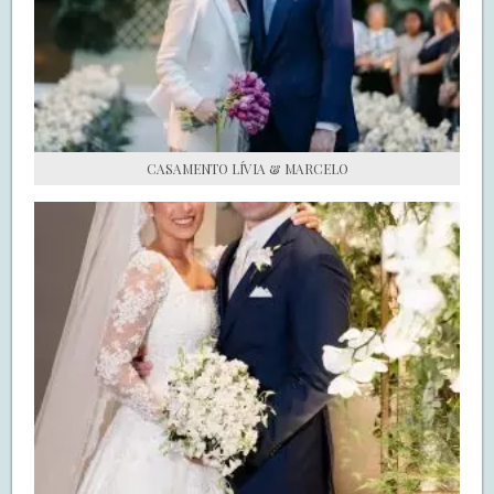
S.O.S CASADAS
FALE COM O SAY I DO
CASAMENTO LÍVIA & MARCELO