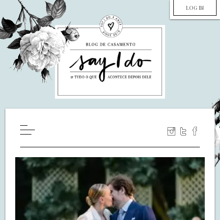
LOG IN
HOME
WILL YOU MARRY ME?
LUA DE MEL
COZINHA
DECORAÇÃO
DE NOIVA PRA NOIVA