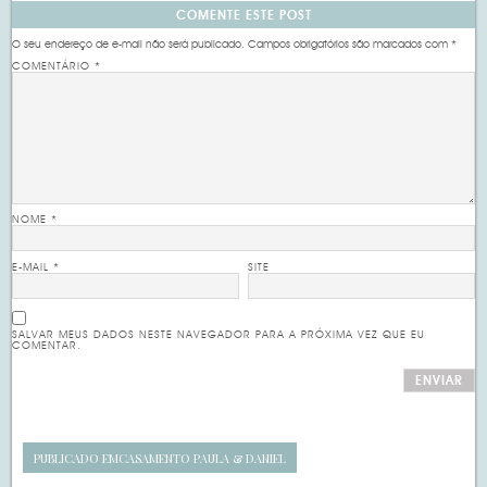
COMENTE ESTE POST
O seu endereço de e-mail não será publicado.
Campos obrigatórios são marcados com
*
COMENTÁRIO
*
NOME
*
E-MAIL
*
SITE
SALVAR MEUS DADOS NESTE NAVEGADOR PARA A PRÓXIMA VEZ QUE EU
COMENTAR.
PUBLICADO EM
CASAMENTO PAULA & DANIEL