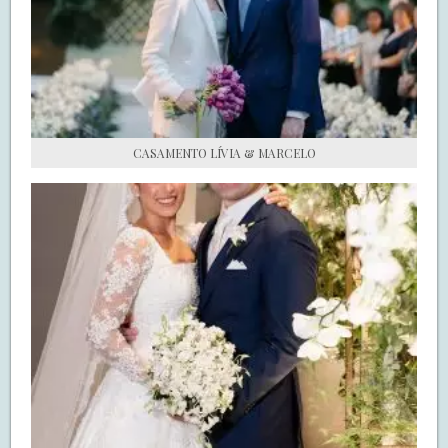
S.O.S CASADAS
FALE COM O SAY I DO
CASAMENTO LÍVIA & MARCELO