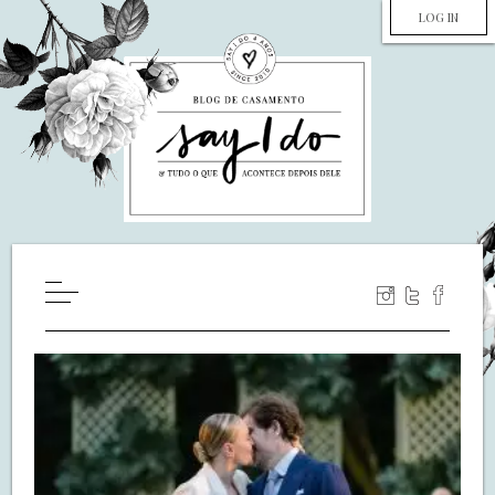
LOG IN
HOME
WILL YOU MARRY ME?
LUA DE MEL
COZINHA
DECORAÇÃO
DE NOIVA PRA NOIVA