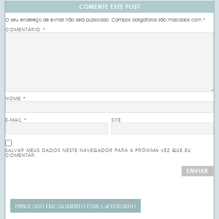
COMENTE ESTE POST
O seu endereço de e-mail não será publicado.
Campos obrigatórios são marcados com
*
COMENTÁRIO
*
NOME
*
E-MAIL
*
SITE
SALVAR MEUS DADOS NESTE NAVEGADOR PARA A PRÓXIMA VEZ QUE EU
COMENTAR.
PUBLICADO EM
CASAMENTO PAULA & EDUARDO