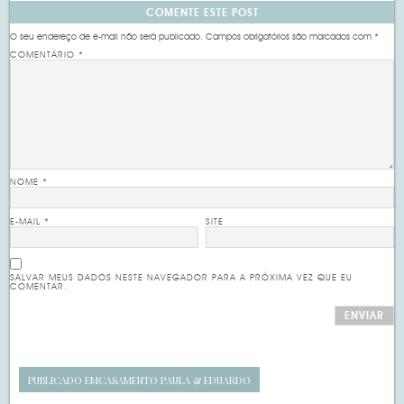
COMENTE ESTE POST
O seu endereço de e-mail não será publicado.
Campos obrigatórios são marcados com
*
COMENTÁRIO
*
NOME
*
E-MAIL
*
SITE
SALVAR MEUS DADOS NESTE NAVEGADOR PARA A PRÓXIMA VEZ QUE EU
COMENTAR.
PUBLICADO EM
CASAMENTO PAULA & EDUARDO