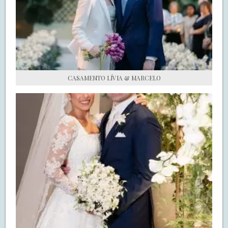
S.O.S CASADAS
FALE COM O SAY I DO
CASAMENTO LÍVIA & MARCELO