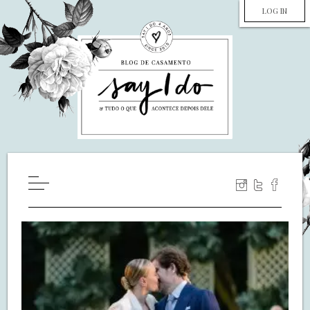
LOG IN
HOME
WILL YOU MARRY ME?
LUA DE MEL
COZINHA
DECORAÇÃO
DE NOIVA PRA NOIVA