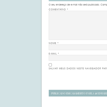
O seu endereço de e-mail não será publicado.
Campo
COMENTÁRIO
*
NOME
*
E-MAIL
*
SALVAR MEUS DADOS NESTE NAVEGADOR PAR
Navegação
PUBLICADO EM
CASAMENTO PAULA & EDUAR
de