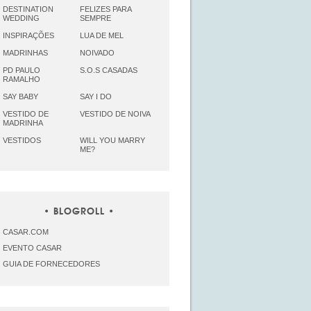
DESTINATION
FELIZES PARA
WEDDING
SEMPRE
INSPIRAÇÕES
LUA DE MEL
MADRINHAS
NOIVADO
PD PAULO
S.O.S CASADAS
RAMALHO
SAY BABY
SAY I DO
VESTIDO DE
VESTIDO DE NOIVA
MADRINHA
VESTIDOS
WILL YOU MARRY
ME?
BLOGROLL
CASAR.COM
EVENTO CASAR
GUIA DE FORNECEDORES