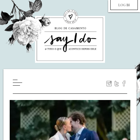
LOG IN
HOME
WILL YOU MARRY ME?
LUA DE MEL
COZINHA
DECORAÇÃO
DE NOIVA PRA NOIVA