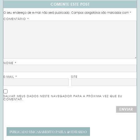
COMENTE ESTE POST
O seu endereço de e-mail não será publicado.
Campos obrigatórios são marcados com
*
COMENTÁRIO
*
NOME
*
E-MAIL
*
SITE
SALVAR MEUS DADOS NESTE NAVEGADOR PARA A PRÓXIMA VEZ QUE EU
COMENTAR.
PUBLICADO EM
CASAMENTO PAULA & EDUARDO