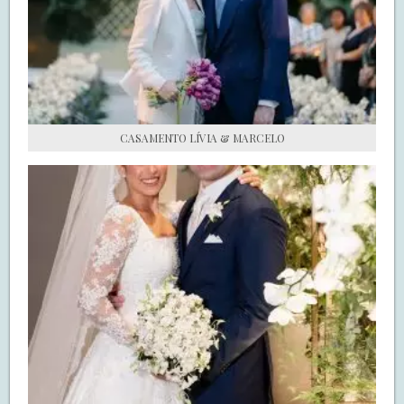
S.O.S CASADAS
FALE COM O SAY I DO
CASAMENTO LÍVIA & MARCELO