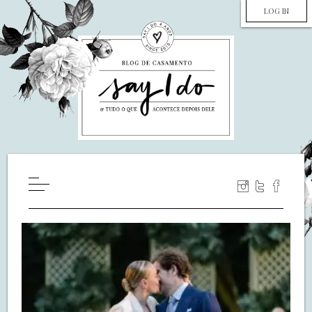
LOG IN
HOME
WILL YOU MARRY ME?
LUA DE MEL
COZINHA
DECORAÇÃO
DE NOIVA PRA NOIVA