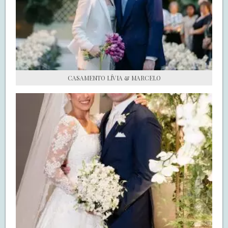
S.O.S CASADAS
FALE COM O SAY I DO
CASAMENTO LÍVIA & MARCELO