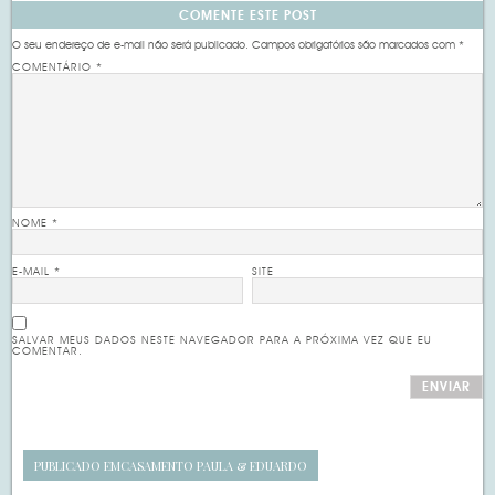
COMENTE ESTE POST
O seu endereço de e-mail não será publicado.
Campos obrigatórios são marcados com
*
COMENTÁRIO
*
NOME
*
E-MAIL
*
SITE
SALVAR MEUS DADOS NESTE NAVEGADOR PARA A PRÓXIMA VEZ QUE EU
COMENTAR.
PUBLICADO EM
CASAMENTO PAULA & EDUARDO