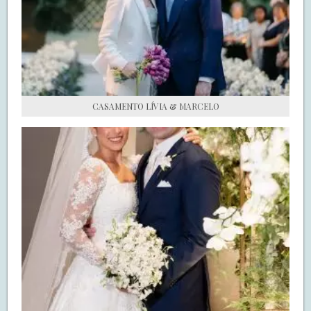
S.O.S CASADAS
FALE COM O SAY I DO
CASAMENTO LÍVIA & MARCELO