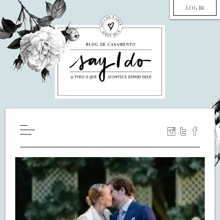
LOG IN
HOME
WILL YOU MARRY ME?
LUA DE MEL
COZINHA
DECORAÇÃO
DE NOIVA PRA NOIVA