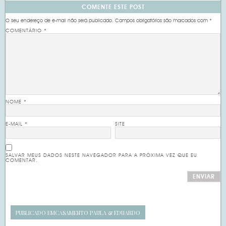
COMENTE ESTE POST
O seu endereço de e-mail não será publicado.
Campos obrigatórios são marcados com
*
COMENTÁRIO
*
NOME
*
E-MAIL
*
SITE
SALVAR MEUS DADOS NESTE NAVEGADOR PARA A PRÓXIMA VEZ QUE EU
COMENTAR.
PUBLICADO EM
CASAMENTO PAULA & EDUARDO