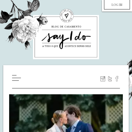
LOG IN
HOME
WILL YOU MARRY ME?
LUA DE MEL
COZINHA
DECORAÇÃO
DE NOIVA PRA NOIVA