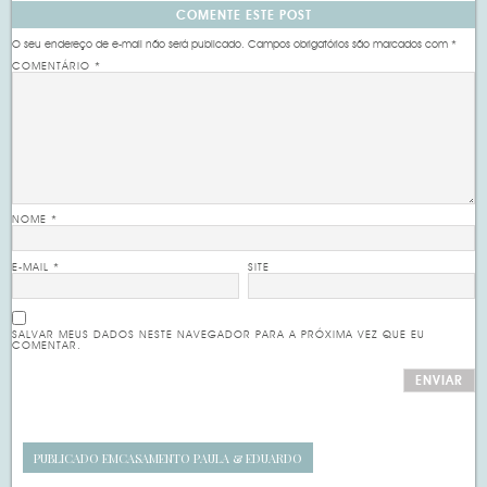
COMENTE ESTE POST
O seu endereço de e-mail não será publicado.
Campos obrigatórios são marcados com
*
COMENTÁRIO
*
NOME
*
E-MAIL
*
SITE
SALVAR MEUS DADOS NESTE NAVEGADOR PARA A PRÓXIMA VEZ QUE EU
COMENTAR.
PUBLICADO EM
CASAMENTO PAULA & EDUARDO