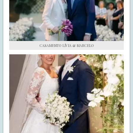
S.O.S CASADAS
FALE COM O SAY I DO
CASAMENTO LÍVIA & MARCELO