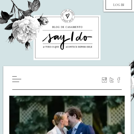
LOG IN
HOME
WILL YOU MARRY ME?
LUA DE MEL
COZINHA
DECORAÇÃO
DE NOIVA PRA NOIVA