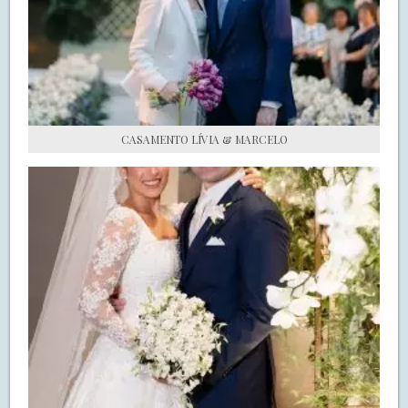
S.O.S CASADAS
FALE COM O SAY I DO
CASAMENTO LÍVIA & MARCELO