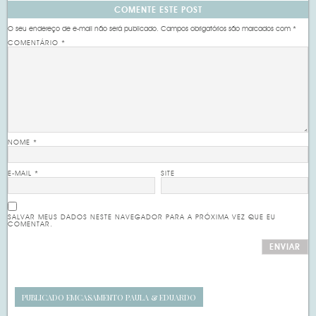
COMENTE ESTE POST
O seu endereço de e-mail não será publicado.
Campos obrigatórios são marcados com
*
COMENTÁRIO
*
NOME
*
E-MAIL
*
SITE
SALVAR MEUS DADOS NESTE NAVEGADOR PARA A PRÓXIMA VEZ QUE EU
COMENTAR.
PUBLICADO EM
CASAMENTO PAULA & EDUARDO