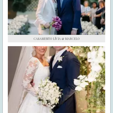
S.O.S CASADAS
FALE COM O SAY I DO
CASAMENTO LÍVIA & MARCELO