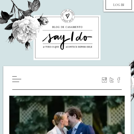
LOG IN
HOME
WILL YOU MARRY ME?
LUA DE MEL
COZINHA
DECORAÇÃO
DE NOIVA PRA NOIVA