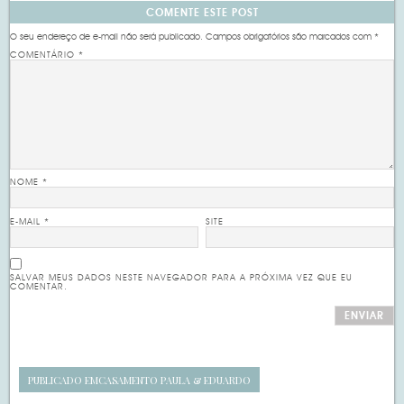
COMENTE ESTE POST
O seu endereço de e-mail não será publicado.
Campos obrigatórios são marcados com
*
COMENTÁRIO
*
NOME
*
E-MAIL
*
SITE
SALVAR MEUS DADOS NESTE NAVEGADOR PARA A PRÓXIMA VEZ QUE EU
COMENTAR.
PUBLICADO EM
CASAMENTO PAULA & EDUARDO