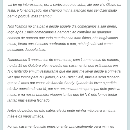
vai ter ng interessante, era a certeza que eu tinha, até que vi o Otavio na
festa, e foi engraçado, ele chamou minha atenção não sei dizer muito
bem o porquê, mas chamou.
Nós ficamos no chá bar, e desde aquele dia começamos a sair direto,
logo após 1 mês começamos a namorar, ao contrário de qualquer
começo de namoro que todo mundo acha tudo ótimo, nós brigávamos
muito, foram uns 4 meses quebrando o pau, até hoje não sei como
passamos daquela fase.
Namoramos 3 anos antes do casamento, com 1 ano e meio de namoro,
no dia 19 de Outubro ele me pediu em casamento, nos estávamos em
NY, jantando em um restaurante que ele quis me levar desde a primeira
vez que fomos para NY juntos, o The River Café, mas ele ficou fechado
quase 2 anos por causa do furacão Sandy. Quando foi fazer o pedido
ele fez questão de ser lá, por ser um restaurante que o pai dele gostava
muito, e na nossa primeira viagem juntos que foi NY, nós fomos tentar
jantar, mas estava fechado.
Antes do pedido eu não sabia, ele foi pedir minha mão para a minha
mãe e os meus irmãos.
Foi um casamento muito emocionante, principalmente para mim, eu