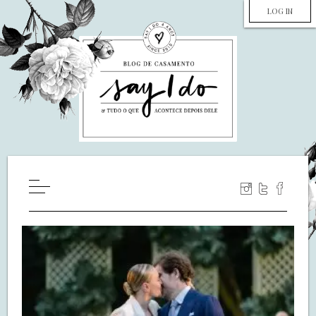
LOG IN
HOME
WILL YOU MARRY ME?
LUA DE MEL
COZINHA
DECORAÇÃO
DE NOIVA PRA NOIVA