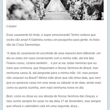
Casais!
Esse casamento foi lindo, e super emocionante! Tenho certeza que
vocês vão amar! A Gabriela contou um pouquinho para gente. As fotos
são da
Cissa Sannomiya
.
“A data do casamento foi escolhida de uma maneira bem diferente: um
dia eu estou em casa conversando com a minha mãe, daí ela fala:
Fulana casou, ciclana também… e por ai vai, todas meninas que eu
meio que conhecia, que frequentam a Nossa Senhora do Brasil, mas
nenhuma casou lá, daí perguntei para a minha mãe: Ué, mas porque
não casaram na Brasil? Minha mãe disse que não tinha data, que nem
que eu quisesse casar em uma sexta ou sábado ia ter data, ainda mais
como eu queria sozinha, sem mais nenhuma noiva no dia.
Bom, como eu disse eu sou devota de Nossa Senhora das Graças, e
meu sonho sempre foi casar no dia dela 27 de Novembro, mas sempre
que olhava o calendário caia em uma segunda, terça…