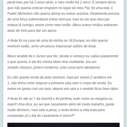
perdi meu pai há 5 anos atrás, e meu irmão há 2 anos. E sempre disse
que não queria colocar ninguém no lugar do meu Pai, foi uma luta, o
Padre Michelino não queria deixar eu entrar sozinha. Realmente precisa
de uma força sobrenatural entrar sem pai, mas eu sei que meu pai
estava lá comigo, assim como meu irmão. Meus outros irmãos entraram
atrás de mim para dar um apoio.
A festa foi na casa de uma tia minha no Jd.Europa, eu não queria
nenhum salão, acho um pouco impessoal salões de festa.
Meus vestido foi o Junior que fez, desde o começo eu sabia exatamente
o que queria, e ele fez minha ideia virar realidade, era um
vestido clássico, porem moderno, uma coisa bem atemporal.
Eu não queria renda de jeito nenhum, mas por serem 2 vestidos em
1, não tinha como segurar a primeira saia sem o corpo de renda. Eu
entrei na igreja com um saia, depois ele saia e o vestido ficou bem lápis.
A festa foi até as 7 da manhã e foi perfeita, tudo como eu imagina ou
mais!! Uma dica, eu sei que casamento além de muito trabalho, gasta
muito dinheiro, mas vale a pena, o resto temos a vida toda para
conquistar, já o dia do casamento é único!!!”