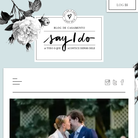
LOG IN
HOME
WILL YOU MARRY ME?
LUA DE MEL
COZINHA
DECORAÇÃO
DE NOIVA PRA NOIVA