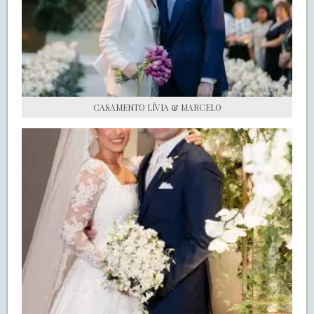
S.O.S CASADAS
FALE COM O SAY I DO
CASAMENTO LÍVIA & MARCELO