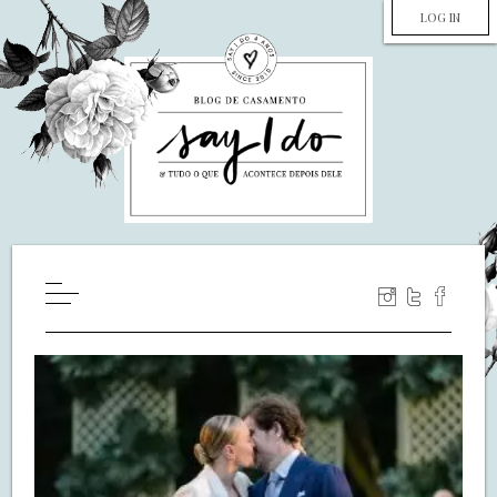
LOG IN
HOME
WILL YOU MARRY ME?
LUA DE MEL
COZINHA
DECORAÇÃO
DE NOIVA PRA NOIVA