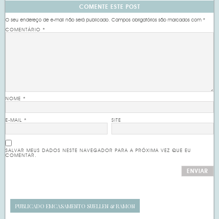
COMENTE ESTE POST
O seu endereço de e-mail não será publicado.
Campos obrigatórios são marcados com
*
COMENTÁRIO
*
NOME
*
E-MAIL
*
SITE
SALVAR MEUS DADOS NESTE NAVEGADOR PARA A PRÓXIMA VEZ QUE EU
COMENTAR.
PUBLICADO EM
CASAMENTO SUELLEN & RAMON