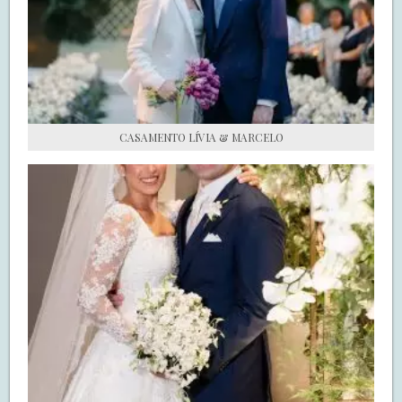
S.O.S CASADAS
FALE COM O SAY I DO
CASAMENTO LÍVIA & MARCELO