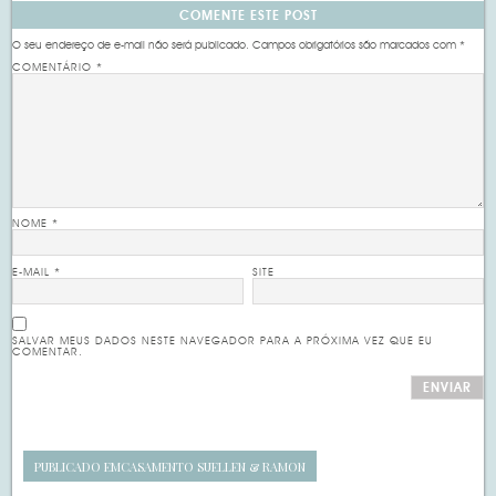
COMENTE ESTE POST
O seu endereço de e-mail não será publicado.
Campos obrigatórios são marcados com
*
COMENTÁRIO
*
NOME
*
E-MAIL
*
SITE
SALVAR MEUS DADOS NESTE NAVEGADOR PARA A PRÓXIMA VEZ QUE EU
COMENTAR.
PUBLICADO EM
CASAMENTO SUELLEN & RAMON