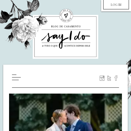
LOG IN
HOME
WILL YOU MARRY ME?
LUA DE MEL
COZINHA
DECORAÇÃO
DE NOIVA PRA NOIVA