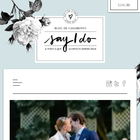
LOG IN
HOME
WILL YOU MARRY ME?
LUA DE MEL
COZINHA
DECORAÇÃO
DE NOIVA PRA NOIVA