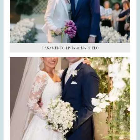
S.O.S CASADAS
FALE COM O SAY I DO
CASAMENTO LÍVIA & MARCELO