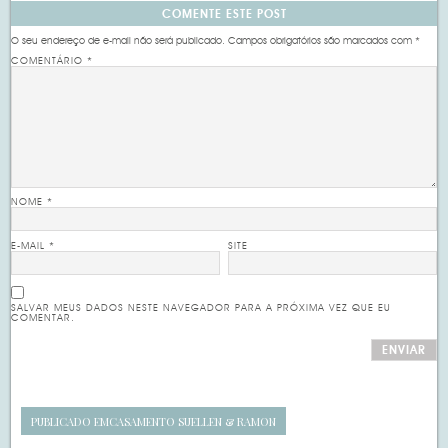
COMENTE ESTE POST
O seu endereço de e-mail não será publicado.
Campos obrigatórios são marcados com
*
COMENTÁRIO
*
NOME
*
E-MAIL
*
SITE
SALVAR MEUS DADOS NESTE NAVEGADOR PARA A PRÓXIMA VEZ QUE EU
COMENTAR.
PUBLICADO EM
CASAMENTO SUELLEN & RAMON