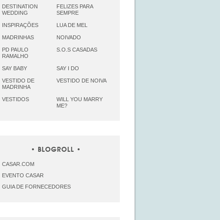
DESTINATION
FELIZES PARA
WEDDING
SEMPRE
INSPIRAÇÕES
LUA DE MEL
MADRINHAS
NOIVADO
PD PAULO
S.O.S CASADAS
RAMALHO
SAY BABY
SAY I DO
VESTIDO DE
VESTIDO DE NOIVA
MADRINHA
VESTIDOS
WILL YOU MARRY
ME?
BLOGROLL
CASAR.COM
EVENTO CASAR
GUIA DE FORNECEDORES