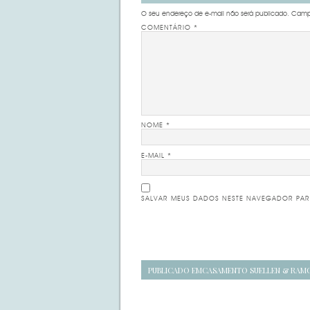
O seu endereço de e-mail não será publicado.
Campo
COMENTÁRIO
*
NOME
*
E-MAIL
*
SALVAR MEUS DADOS NESTE NAVEGADOR PAR
Navegação
PUBLICADO EM
CASAMENTO SUELLEN & RAM
de