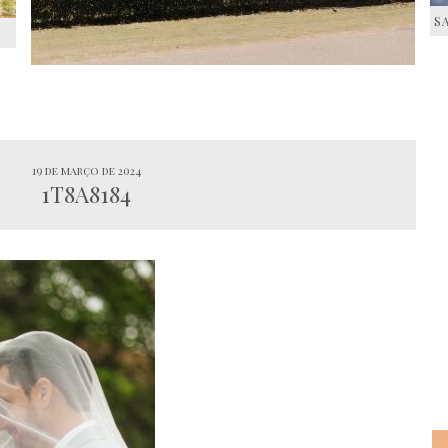
S
S
19 de março de 2024
1T8A8184