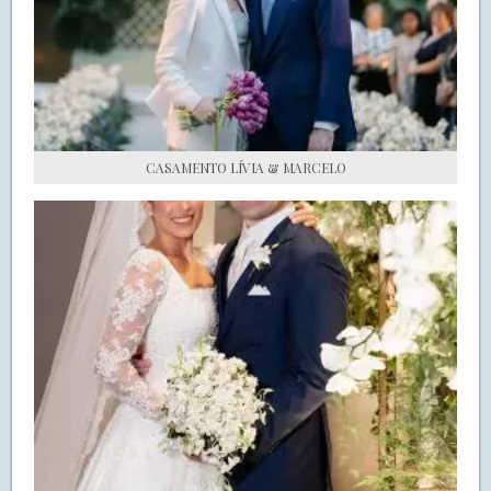
S.O.S CASADAS
FALE COM O SAY I DO
CASAMENTO LÍVIA & MARCELO