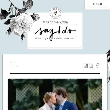
LOG IN
HOME
WILL YOU MARRY ME?
LUA DE MEL
COZINHA
DECORAÇÃO
DE NOIVA PRA NOIVA