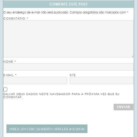
COMENTE ESTE POST
O seu endereço de e-mail não será publicado.
Campos obrigatórios são marcados com
*
COMENTÁRIO
*
NOME
*
E-MAIL
*
SITE
SALVAR MEUS DADOS NESTE NAVEGADOR PARA A PRÓXIMA VEZ QUE EU
COMENTAR.
PUBLICADO EM
CASAMENTO SUELLEN & RAMON