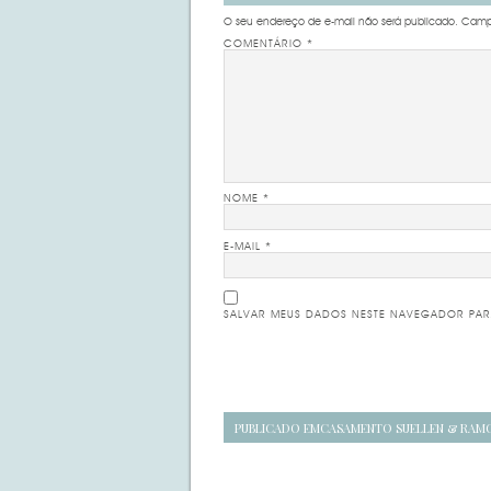
O seu endereço de e-mail não será publicado.
Campo
COMENTÁRIO
*
NOME
*
E-MAIL
*
SALVAR MEUS DADOS NESTE NAVEGADOR PAR
Navegação
PUBLICADO EM
CASAMENTO SUELLEN & RAM
de