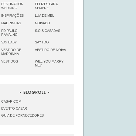
DESTINATION
FELIZES PARA
WEDDING
SEMPRE
INSPIRAÇÕES
LUA DE MEL
MADRINHAS
NOIVADO
PD PAULO
S.O.S CASADAS
RAMALHO
SAY BABY
SAY I DO
VESTIDO DE
VESTIDO DE NOIVA
MADRINHA
VESTIDOS
WILL YOU MARRY
ME?
BLOGROLL
CASAR.COM
EVENTO CASAR
GUIA DE FORNECEDORES