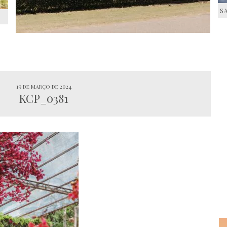
S
S
19 de março de 2024
KCP_0381