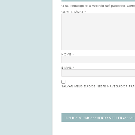
O seu endereço de e-mail não será publicado.
Campo
COMENTÁRIO
*
NOME
*
E-MAIL
*
SALVAR MEUS DADOS NESTE NAVEGADOR PAR
Navegação
PUBLICADO EM
CASAMENTO SUELLEN & RAM
de