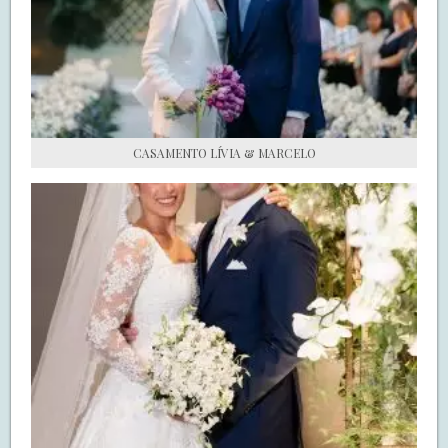
S.O.S CASADAS
FALE COM O SAY I DO
CASAMENTO LÍVIA & MARCELO