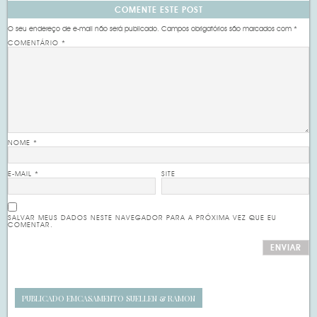
COMENTE ESTE POST
O seu endereço de e-mail não será publicado.
Campos obrigatórios são marcados com
*
COMENTÁRIO
*
NOME
*
E-MAIL
*
SITE
SALVAR MEUS DADOS NESTE NAVEGADOR PARA A PRÓXIMA VEZ QUE EU
COMENTAR.
PUBLICADO EM
CASAMENTO SUELLEN & RAMON