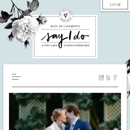
LOG IN
HOME
WILL YOU MARRY ME?
LUA DE MEL
COZINHA
DECORAÇÃO
DE NOIVA PRA NOIVA