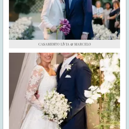
S.O.S CASADAS
FALE COM O SAY I DO
CASAMENTO LÍVIA & MARCELO