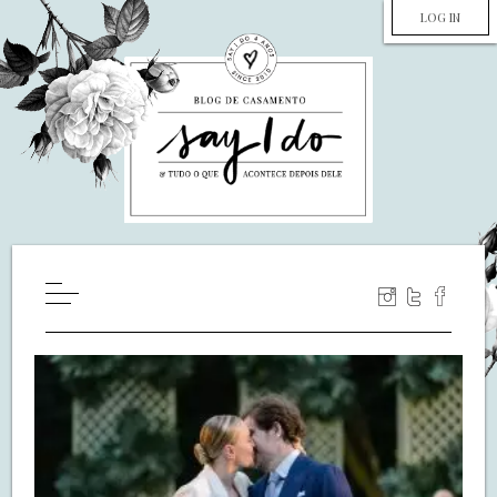
LOG IN
HOME
WILL YOU MARRY ME?
LUA DE MEL
COZINHA
DECORAÇÃO
DE NOIVA PRA NOIVA