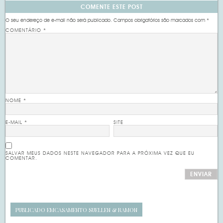
COMENTE ESTE POST
O seu endereço de e-mail não será publicado.
Campos obrigatórios são marcados com
*
COMENTÁRIO
*
NOME
*
E-MAIL
*
SITE
SALVAR MEUS DADOS NESTE NAVEGADOR PARA A PRÓXIMA VEZ QUE EU
COMENTAR.
PUBLICADO EM
CASAMENTO SUELLEN & RAMON