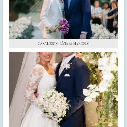
S.O.S CASADAS
FALE COM O SAY I DO
CASAMENTO LÍVIA & MARCELO