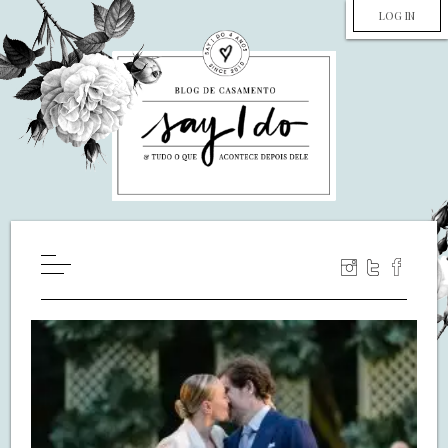
LOG IN
HOME
WILL YOU MARRY ME?
LUA DE MEL
COZINHA
DECORAÇÃO
DE NOIVA PRA NOIVA