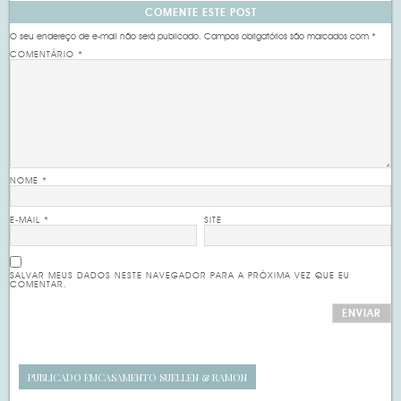
COMENTE ESTE POST
O seu endereço de e-mail não será publicado.
Campos obrigatórios são marcados com
*
COMENTÁRIO
*
NOME
*
E-MAIL
*
SITE
SALVAR MEUS DADOS NESTE NAVEGADOR PARA A PRÓXIMA VEZ QUE EU
COMENTAR.
PUBLICADO EM
CASAMENTO SUELLEN & RAMON