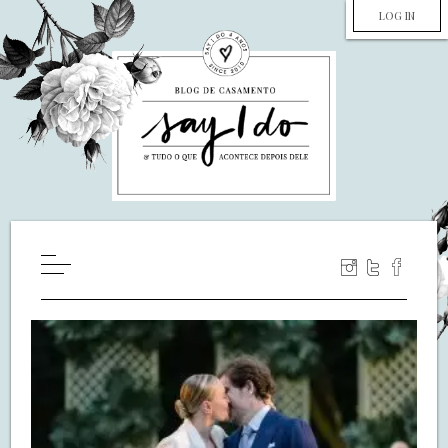
LOG IN
HOME
WILL YOU MARRY ME?
LUA DE MEL
COZINHA
DECORAÇÃO
DE NOIVA PRA NOIVA