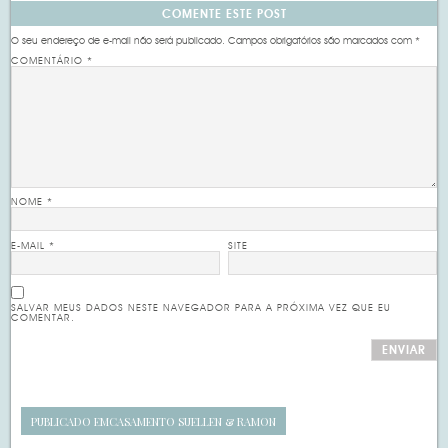
COMENTE ESTE POST
O seu endereço de e-mail não será publicado.
Campos obrigatórios são marcados com
*
COMENTÁRIO
*
NOME
*
E-MAIL
*
SITE
SALVAR MEUS DADOS NESTE NAVEGADOR PARA A PRÓXIMA VEZ QUE EU
COMENTAR.
PUBLICADO EM
CASAMENTO SUELLEN & RAMON