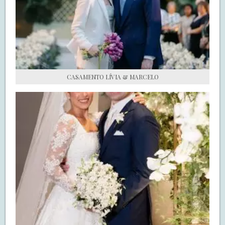
S.O.S CASADAS
FALE COM O SAY I DO
CASAMENTO LÍVIA & MARCELO