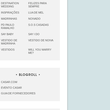
DESTINATION
FELIZES PARA
WEDDING
SEMPRE
INSPIRAÇÕES
LUA DE MEL
MADRINHAS
NOIVADO
PD PAULO
S.O.S CASADAS
RAMALHO
SAY BABY
SAY I DO
VESTIDO DE
VESTIDO DE NOIVA
MADRINHA
VESTIDOS
WILL YOU MARRY
ME?
BLOGROLL
CASAR.COM
EVENTO CASAR
GUIA DE FORNECEDORES