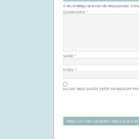
O seu endereço de e-mail não será publicado.
Campo
COMENTÁRIO
*
NOME
*
E-MAIL
*
SALVAR MEUS DADOS NESTE NAVEGADOR PAR
Navegação
PUBLICADO EM
CASAMENTO SUELLEN & RAM
de