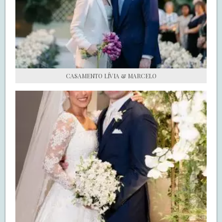
S.O.S CASADAS
FALE COM O SAY I DO
CASAMENTO LÍVIA & MARCELO