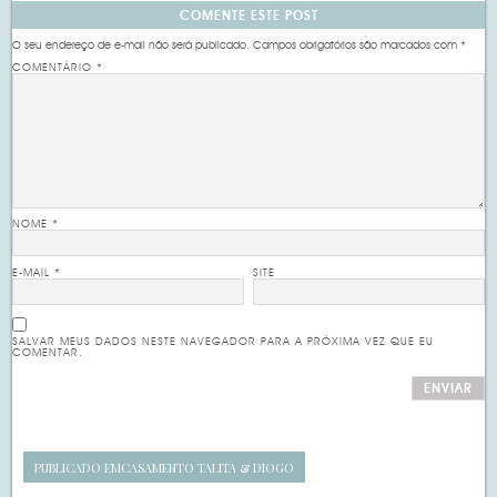
COMENTE ESTE POST
O seu endereço de e-mail não será publicado.
Campos obrigatórios são marcados com
*
COMENTÁRIO
*
NOME
*
E-MAIL
*
SITE
SALVAR MEUS DADOS NESTE NAVEGADOR PARA A PRÓXIMA VEZ QUE EU
COMENTAR.
PUBLICADO EM
CASAMENTO TALITA & DIOGO