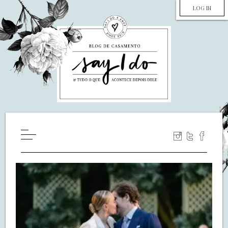
LOG IN
HOME
WILL YOU MARRY ME?
LUA DE MEL
COZINHA
DECORAÇÃO
DE NOIVA PRA NOIVA