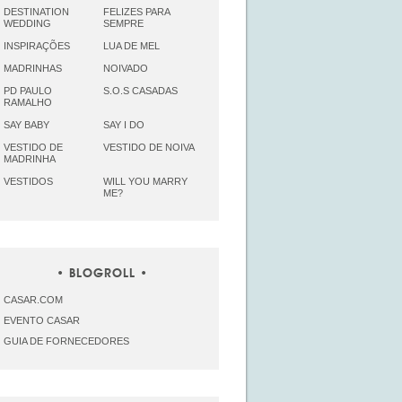
DESTINATION
FELIZES PARA
WEDDING
SEMPRE
INSPIRAÇÕES
LUA DE MEL
MADRINHAS
NOIVADO
PD PAULO
S.O.S CASADAS
RAMALHO
SAY BABY
SAY I DO
VESTIDO DE
VESTIDO DE NOIVA
MADRINHA
VESTIDOS
WILL YOU MARRY
ME?
BLOGROLL
CASAR.COM
EVENTO CASAR
GUIA DE FORNECEDORES