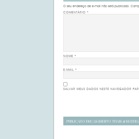
O seu endereço de e-mail não será publicado.
Campo
COMENTÁRIO
*
NOME
*
E-MAIL
*
SALVAR MEUS DADOS NESTE NAVEGADOR PAR
Navegação
PUBLICADO EM
CASAMENTO THAIS & MATHIA
de