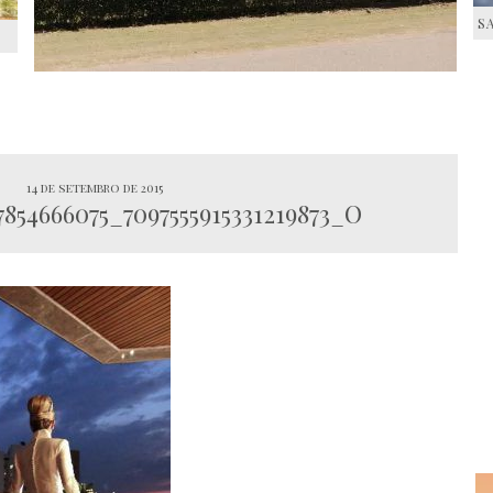
S
S
14 de setembro de 2015
7854666075_7097555915331219873_O