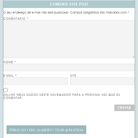
COMENTE ESTE POST
O seu endereço de e-mail não será publicado.
Campos obrigatórios são marcados com
*
COMENTÁRIO
*
NOME
*
E-MAIL
*
SITE
SALVAR MEUS DADOS NESTE NAVEGADOR PARA A PRÓXIMA VEZ QUE EU
COMENTAR.
PUBLICADO EM
CASAMENTO THAIS & MATHIAS