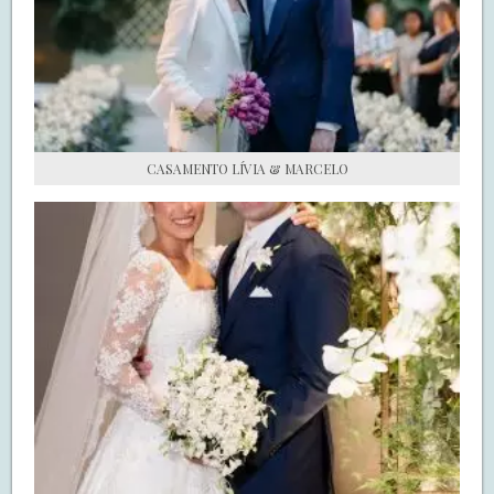
S.O.S CASADAS
FALE COM O SAY I DO
CASAMENTO LÍVIA & MARCELO