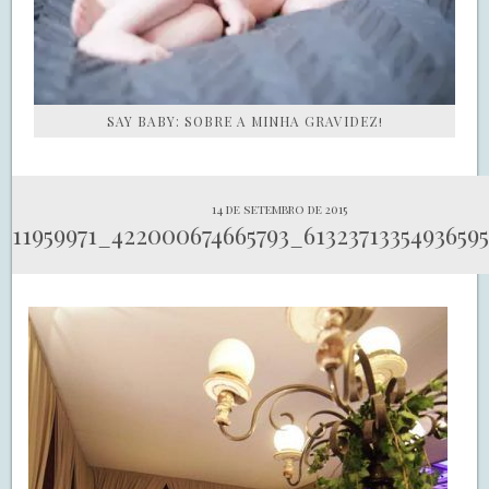
SAY BABY: SOBRE A MINHA GRAVIDEZ!
14 de setembro de 2015
11959971_422000674665793_6132371335493659