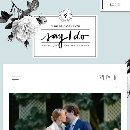
LOG IN
HOME
WILL YOU MARRY ME?
LUA DE MEL
COZINHA
DECORAÇÃO
DE NOIVA PRA NOIVA