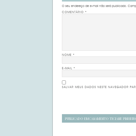
O seu endereço de e-mail não será publicado.
Campo
COMENTÁRIO
*
NOME
*
E-MAIL
*
SALVAR MEUS DADOS NESTE NAVEGADOR PAR
Navegação
PUBLICADO EM
CASAMENTO TICIANE PINHEIR
de