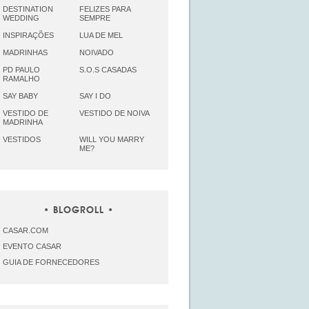
DESTINATION
FELIZES PARA
WEDDING
SEMPRE
INSPIRAÇÕES
LUA DE MEL
MADRINHAS
NOIVADO
PD PAULO
S.O.S CASADAS
RAMALHO
SAY BABY
SAY I DO
VESTIDO DE
VESTIDO DE NOIVA
MADRINHA
VESTIDOS
WILL YOU MARRY
ME?
BLOGROLL
CASAR.COM
EVENTO CASAR
GUIA DE FORNECEDORES