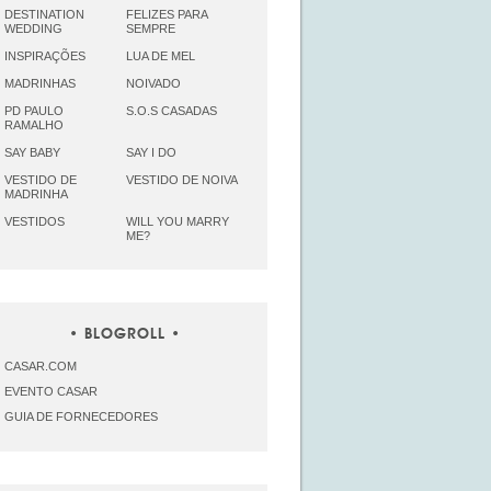
DESTINATION
FELIZES PARA
WEDDING
SEMPRE
INSPIRAÇÕES
LUA DE MEL
MADRINHAS
NOIVADO
PD PAULO
S.O.S CASADAS
RAMALHO
SAY BABY
SAY I DO
VESTIDO DE
VESTIDO DE NOIVA
MADRINHA
VESTIDOS
WILL YOU MARRY
ME?
BLOGROLL
CASAR.COM
EVENTO CASAR
GUIA DE FORNECEDORES