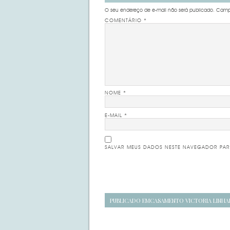
O seu endereço de e-mail não será publicado.
Campo
COMENTÁRIO
*
NOME
*
E-MAIL
*
SALVAR MEUS DADOS NESTE NAVEGADOR PAR
Navegação
PUBLICADO EM
CASAMENTO VICTORIA LINHA
de